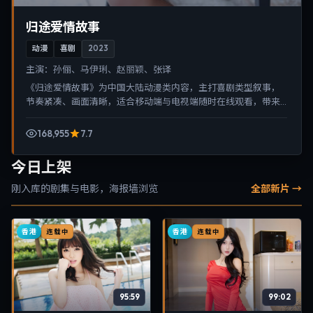
归途爱情故事
动漫
喜剧
2023
主演：
孙俪、马伊琍、赵丽颖、张译
《归途爱情故事》为中国大陆动漫类内容，主打喜剧类型叙事，
节奏紧凑、画面清晰，适合移动端与电视端随时在线观看，带来
沉浸式视听体验。
168,955
7.7
今日上架
刚入库的剧集与电影，海报墙浏览
全部新片 →
香港
香港
连载中
连载中
95:59
99:02