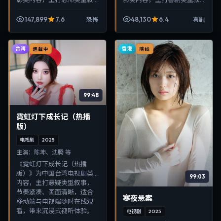
事，节奏紧凑、画面清晰，
事，节奏紧凑、画面清晰，
适合移动端与电视端随时在
适合移动端与电视端随时在
147,899
7.6
48,130
6.4
恐怖
喜剧
线观看，带来沉浸式视听体
线观看，带来沉浸式视听体
验。
验。
台湾
香港
连载中
院线
99:48
霓虹灯下成长记（热播
版）
电视剧
2025
主演：
陈坤、沈腾 等
《霓虹灯下成长记（热播
版）》为中国台湾电视剧类
99:03
内容，主打悬疑类型叙事，
节奏紧凑、画面清晰，适合
寒夜悬案
移动端与电视端随时在线观
看，带来沉浸式视听体验。
电视剧
2025