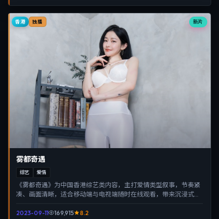
香港
新片
独播
雾都奇遇
综艺
爱情
《雾都奇遇》为中国香港综艺类内容，主打爱情类型叙事，节奏紧
凑、画面清晰，适合移动端与电视端随时在线观看，带来沉浸式视
听体验。
2023-09-11
169,915
8.2