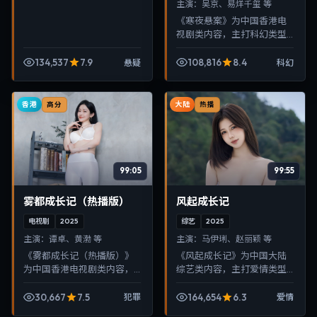
主演：
吴京、易烊千玺 等
《寒夜悬案》为中国香港电
视剧类内容，主打科幻类型
叙事，节奏紧凑、画面清
晰，适合移动端与电视端随
134,537
7.9
108,816
8.4
悬疑
科幻
时在线观看，带来沉浸式视
听体验。
香港
大陆
高分
热播
99:05
99:55
雾都成长记（热播版）
风起成长记
电视剧
2025
综艺
2025
主演：
谭卓、黄渤 等
主演：
马伊琍、赵丽颖 等
《雾都成长记（热播版）》
《风起成长记》为中国大陆
为中国香港电视剧类内容，
综艺类内容，主打爱情类型
主打犯罪类型叙事，节奏紧
叙事，节奏紧凑、画面清
凑、画面清晰，适合移动端
晰，适合移动端与电视端随
30,667
7.5
164,654
6.3
犯罪
爱情
与电视端随时在线观看，带
时在线观看，带来沉浸式视