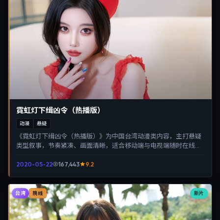
霓虹灯下缉凶令（热播版）
动漫
悬疑
《霓虹灯下缉凶令（热播版）》为中国台湾动漫类内容，主打悬疑
类型叙事，节奏紧凑、画面清晰，适合移动端与电视端随时在线观
看，带来沉浸式视听体验。
2020-05-22
167,443
9.2
台湾
新片
院线