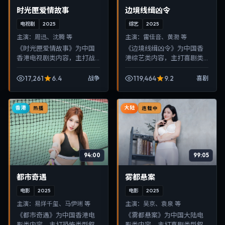
时光匣爱情故事
边境线缉凶令
电视剧
2025
综艺
2025
主演：
周迅、沈腾 等
主演：
雷佳音、黄渤 等
《时光匣爱情故事》为中国
《边境线缉凶令》为中国香
香港电视剧类内容，主打战
港综艺类内容，主打喜剧类
争类型叙事，节奏紧凑、画
型叙事，节奏紧凑、画面清
面清晰，适合移动端与电视
晰，适合移动端与电视端随
17,261
6.4
119,464
9.2
战争
喜剧
端随时在线观看，带来沉浸
时在线观看，带来沉浸式视
式视听体验。
听体验。
香港
大陆
热播
连载中
94:00
99:05
都市奇遇
雾都悬案
电影
2025
电影
2025
主演：
易烊千玺、马伊琍 等
主演：
吴京、袁泉 等
《都市奇遇》为中国香港电
《雾都悬案》为中国大陆电
影类内容，主打恐怖类型叙
影类内容，主打喜剧类型叙