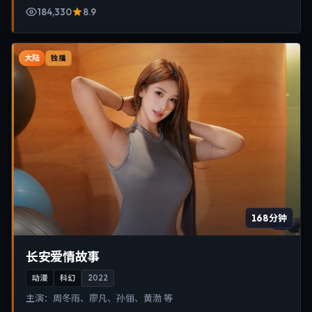
184,330
8.9
大陆
独播
168分钟
长安爱情故事
动漫
科幻
2022
主演：
周冬雨、廖凡、孙俪、黄渤 等