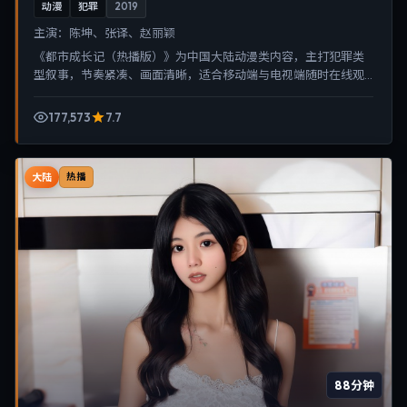
动漫
犯罪
2019
主演：
陈坤、张译、赵丽颖
《都市成长记（热播版）》为中国大陆动漫类内容，主打犯罪类
型叙事，节奏紧凑、画面清晰，适合移动端与电视端随时在线观
看，带来沉浸式视听体验。
177,573
7.7
大陆
热播
88分钟