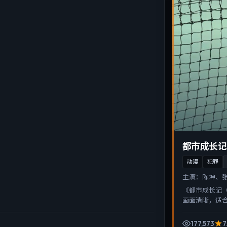
都市成长记
动漫
犯罪
主演：
陈坤、
《都市成长记
画面清晰，适
177,573
7