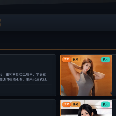
大陆
新片
独播
容，主打喜剧类型叙事，节奏紧
端随时在线观看，带来沉浸式视听
大陆
新片
热播