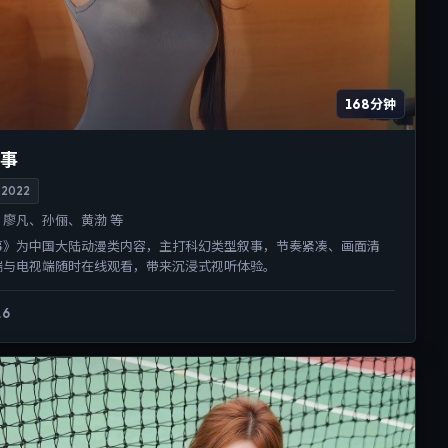
168分钟
事
2022
廖凡、孙俪、黄渤 等
事》为中国大陆动漫类内容，主打科幻类型叙事，节奏紧凑、画面清
端与电视端随时在线观看，带来沉浸式视听体验。
.6