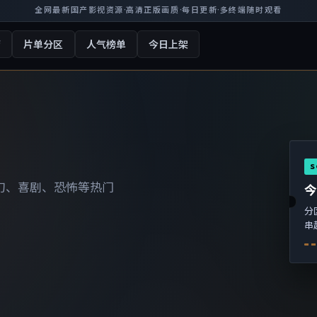
全网最新国产影视资源
·
高清正版画质
·
每日更新
·
多终端随时观看
厅
片单分区
人气榜单
今日上架
S
幻、喜剧、恐怖等热门
分
串