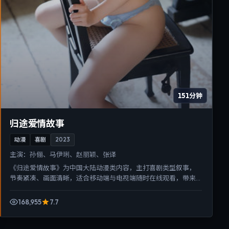
151分钟
归途爱情故事
动漫
喜剧
2023
主演：
孙俪、马伊琍、赵丽颖、张译
《归途爱情故事》为中国大陆动漫类内容，主打喜剧类型叙事，
节奏紧凑、画面清晰，适合移动端与电视端随时在线观看，带来
沉浸式视听体验。
168,955
7.7