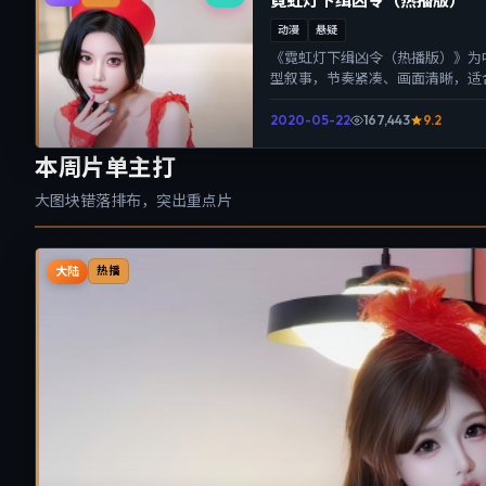
霓虹灯下缉凶令（热播版）
动漫
悬疑
《霓虹灯下缉凶令（热播版）》为
型叙事，节奏紧凑、画面清晰，适
带来沉浸式视听体验。
2020-05-22
167,443
9.2
本周片单主打
大图块错落排布，突出重点片
大陆
热播