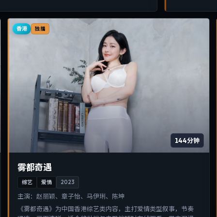
香港
独播
144分钟
雾都奇遇
综艺
爱情
2023
主演：
赵丽颖、章子怡、马伊琍、陈坤
《雾都奇遇》为中国香港综艺类内容，主打爱情类型叙事，节奏