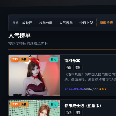
放映厅
片单分区
人气榜单
今日上架
搜索片库
导览
人气榜单
按热度整理的观看风向标
大陆
新片
热播
南柯悬案
电影
喜剧
《南柯悬案》为中国大陆电影类内
凑、画面清晰，适合移动端与电视
体验。
2024-09-04
184,330
8.9
大陆
新片
热播
都市成长记（热播版）
动漫
犯罪