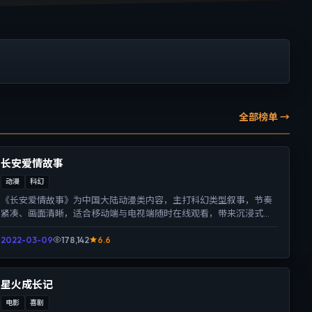
全部榜单 →
长安爱情故事
动漫
科幻
《长安爱情故事》为中国大陆动漫类内容，主打科幻类型叙事，节奏
紧凑、画面清晰，适合移动端与电视端随时在线观看，带来沉浸式视
听体验。
2022-03-09
178,142
6.6
星火成长记
电影
喜剧