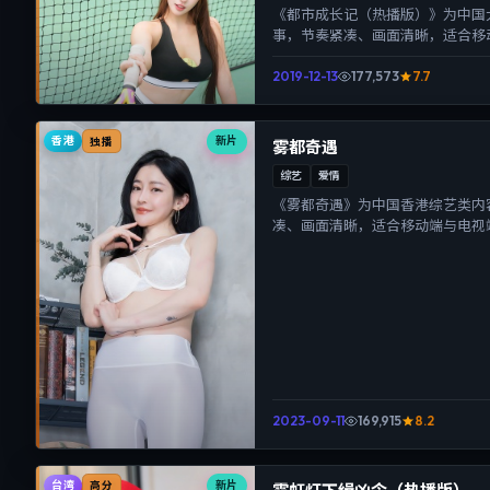
《都市成长记（热播版）》为中国
事，节奏紧凑、画面清晰，适合移
沉浸式视听体验。
2019-12-13
177,573
7.7
香港
新片
独播
雾都奇遇
综艺
爱情
《雾都奇遇》为中国香港综艺类内
凑、画面清晰，适合移动端与电视
体验。
2023-09-11
169,915
8.2
台湾
新片
高分